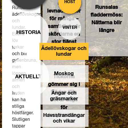
i
HÖST
är ett
Runsalas
Runsalas
levnadsvillkor
ädellövskogar
fladdermöss:
för många –
och
Nätterna blir
samtidigt gör
lundar.
VINTER
längre
HISTORIA
skördarna en
Ekens
löv
stor tjänst
torkar
Ädellövskogar och
och blir
lundar
gyllenbruna,
men
Moskog
lönnen,
AKTUELLT
Tickorna
almen
gömmer sig i
och
träden tills
Ängar och
linden
gräsmarker
det är dags
kan ha
stiliga
för
höstfärger.
Havsstrandängar
fortplantning
Slutligen
och vikar
tappar