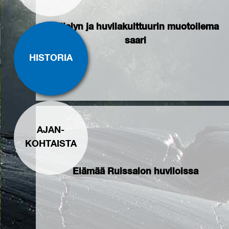
Viljelyn ja huvilakulttuurin muotoilema
saari
HISTORIA
AJAN-
KOHTAISTA
Elämää Ruissalon huviloissa