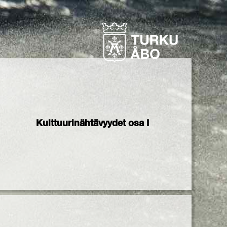
Kulttuurinähtävyydet osa I